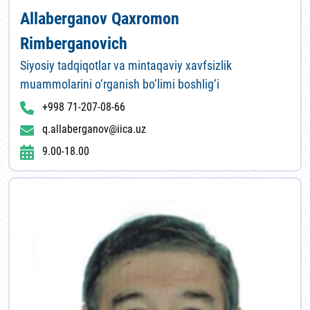
Allaberganov Qaxromon
Rimberganovich
Siyosiy tadqiqotlar va mintaqaviy xavfsizlik
muammolarini o‘rganish bo‘limi boshlig‘i
+998 71-207-08-66
q.allaberganov@iica.uz
9.00-18.00