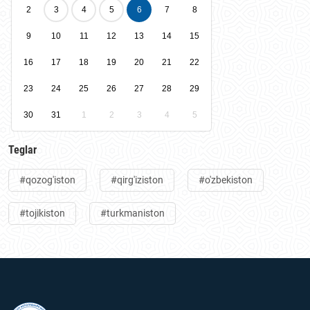
2
3
4
5
6
7
8
9
10
11
12
13
14
15
16
17
18
19
20
21
22
23
24
25
26
27
28
29
30
31
1
2
3
4
5
Teglar
#qozog'iston
#qirg'iziston
#o'zbekiston
#tojikiston
#turkmaniston