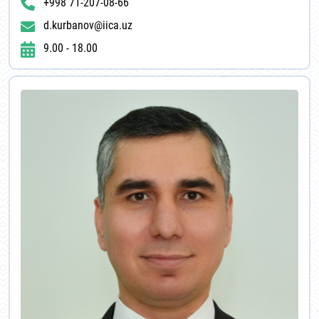
+998 71-207-08-66
d.kurbanov@iica.uz
9.00 - 18.00