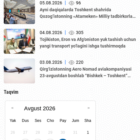
|
05.08.2026
96
Аyni daqiqalarda Toshkent shahrida
Qozogʼistonning «Аtameken» Milliy tadbirkorlar
palatasi boshchiligidagi delegatsiya ishtirokida
Oʼzbekiston–Qozogʼiston biznes-forumi va B2B
|
04.08.2026
305
muzokaralari boʼlib oʼtmoqda.
Tojikiston, Eron va Afg‘oniston yuk tashish uchun
yangi transport yo‘lagini ishga tushirmoqda
|
03.08.2026
220
Qirg‘izistonning Aero Nomad aviakompaniyasi
23-avgustdan boshlab “Bishkek – Toshkent”
yo‘nalishida muntazam qatnovlarni yo‘lga
qo‘yadi.
Taqvim
Avgust 2026
Yak
Dus
Ses
Cho
Pay
Jum
Sha
26
27
28
29
30
31
1