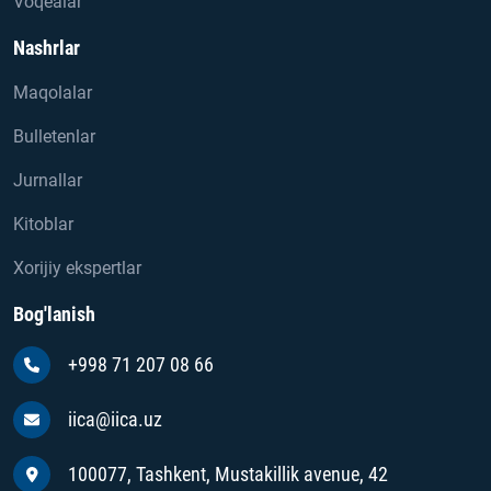
Voqealar
Nashrlar
Maqolalar
Bulletenlar
Jurnallar
Kitoblar
Xorijiy ekspertlar
Bog'lanish
+998 71 207 08 66
iica@iica.uz
100077, Tashkent, Mustakillik avenue, 42