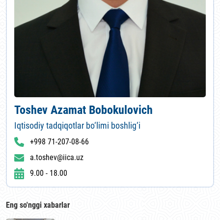
Toshev Azamat Bobokulovich
Iqtisodiy tadqiqotlar bo‘limi boshlig‘i
+998 71-207-08-66
a.toshev@iica.uz
9.00 - 18.00
Eng so'nggi xabarlar