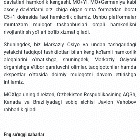
davlatlari hamkorlik kengashi, MO+YI, MO+Germaniya kabi
asosiy davlatlarni oʻz ichiga olgan oʻnta formatdan iborat
C5+1 doirasida faol hamkorlik qilamiz. Ushbu platformalar
muntazam muloqot tashabbuslari orqali hamkorlikni
rivojlantirish yo'llari bo'lib xizmat qiladi.
Shuningdek, biz Markaziy Osiyo va undan tashqaridagi
yetakchi tadqiqot tashkilotlari bilan keng ko‘lamli hamkorlik
aloqalarini o‘rnatishga, shuningdek, Markaziy Osiyoni
o‘rganishga e’tibor qaratuvchi olimlar, tadqiqotchilar hamda
ekspertlar o‘rtasida doimiy muloqotni davom ettirishga
intilamiz.
MOXIga uning direktori, O‘zbekiston Respublikasining AQSh,
Kanada va Braziliyadagi sobiq elchisi Javlon Vahobov
rahbarlik qiladi.
Eng so'nggi xabarlar