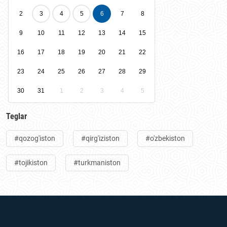
2
3
4
5
6
7
8
9
10
11
12
13
14
15
16
17
18
19
20
21
22
23
24
25
26
27
28
29
30
31
1
2
3
4
5
Teglar
#qozog'iston
#qirg'iziston
#o'zbekiston
#tojikiston
#turkmaniston