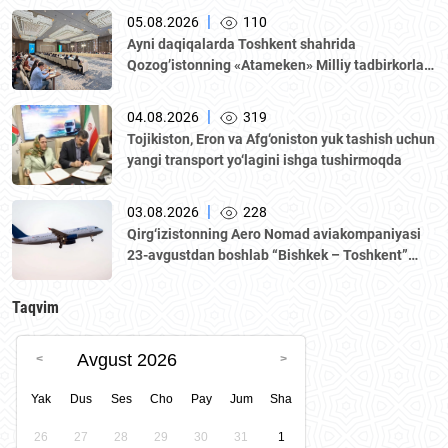
|
05.08.2026
110
Аyni daqiqalarda Toshkent shahrida
Qozogʼistonning «Аtameken» Milliy tadbirkorlar
palatasi boshchiligidagi delegatsiya ishtirokida
Oʼzbekiston–Qozogʼiston biznes-forumi va B2B
|
04.08.2026
319
muzokaralari boʼlib oʼtmoqda.
Tojikiston, Eron va Afg‘oniston yuk tashish uchun
yangi transport yo‘lagini ishga tushirmoqda
|
03.08.2026
228
Qirg‘izistonning Aero Nomad aviakompaniyasi
23-avgustdan boshlab “Bishkek – Toshkent”
yo‘nalishida muntazam qatnovlarni yo‘lga
qo‘yadi.
Taqvim
Avgust 2026
Yak
Dus
Ses
Cho
Pay
Jum
Sha
26
27
28
29
30
31
1