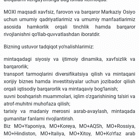
MOXI maqsadi xavfsiz, farovon va barqaror Markaziy Osiyo
uchun umumiy qadriyatlarimiz va umumiy manfaatlarimiz
asosida hamkorlik orqali tinchlik hamda barqaror
rivojlanishni qo‘llab-quvvatlashdan iboratdir.
Bizning ustuvor tadqiqot yo‘nalishlarimiz:
mintaqadagi siyosiy va ijtimoiy dinamika, xavfsizlik va
barqarorlik;
transport tarmoqlarini diversifikatsiya qilish va mintaqani
xorijiy biznes hamda investitsiyalar uchun jozibador qilish
orqali iqtisodiy barqarorlik va mintaqaviy bog‘lanish;
suvni boshqarish muammolari, iqlim o'zgarishining ta'siri va
atrof-muhitni muhofaza qilish;
tarixiy va madaniy merosni asrab-avaylash, mintaqada
gumanitar fanlarni rivojlantirish.
Biz MO+Yaponiya, MO+Koreya, MO+AQSh, MO+Rossiya,
MO+Hindiston, MO+Italiya, MO+Xitoy, MO+Ko‘rfaz arab