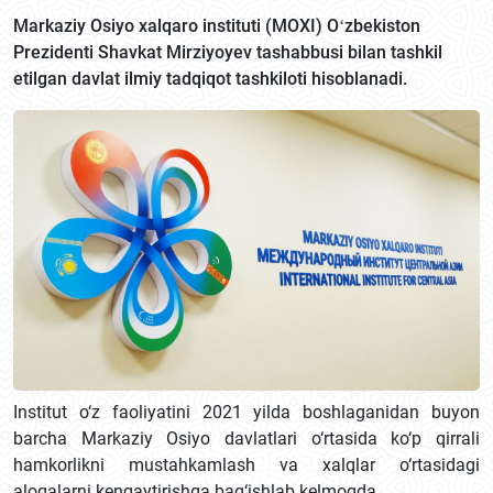
Markaziy Osiyo xalqaro instituti (MOXI) Oʻzbekiston
Prezidenti Shavkat Mirziyoyev tashabbusi bilan tashkil
etilgan davlat ilmiy tadqiqot tashkiloti hisoblanadi.
Institut o‘z faoliyatini 2021 yilda boshlaganidan buyon
barcha Markaziy Osiyo davlatlari o‘rtasida ko‘p qirrali
hamkorlikni mustahkamlash va xalqlar o‘rtasidagi
aloqalarni kengaytirishga bag‘ishlab kelmoqda.