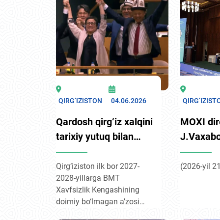
uchtaga yetadi: hozirda bu
munosabatla
yo‘nalishda Centrum Air va
shartnomani
Uzbekistan Airways
aviakompaniyalari
parvozlarni amalga
oshirmoqda. Kelajakda Aero
Nomad Bishkekdan
Samarqand va Urganchga
to‘g‘ridan-to‘g‘ri qatnovlarni
QIRG’IZISTON
04.06.2026
QIRG’IZIST
yo‘lga qo‘yishni ko‘rib
Qardosh qirg‘iz xalqini
MOXI dir
chiqmoqda.
tarixiy yutuq bilan
J.Vaxab
tabriklaymiz!
Bishkek
tahliliy 
Qirg‘iziston ilk bor 2027-
(2026-yil 2
2028-yillarga BMT
forumida
Xavfsizlik Kengashining
doimiy bo‘lmagan a’zosi
etib saylandi - bu