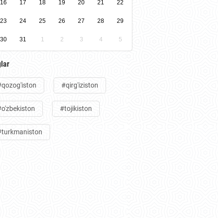
16
17
18
19
20
21
22
23
24
25
26
27
28
29
30
31
1
2
3
4
5
lar
#qozog'iston
#qirg'iziston
#o'zbekiston
#tojikiston
#turkmaniston