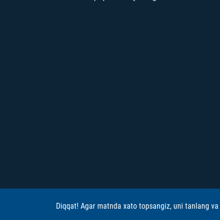
Diqqat! Agar matnda xato topsangiz, uni tanlang va 