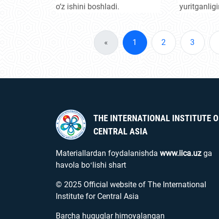
ta’kidlad
o‘z ishini boshladi.
yuritganlig
yilligiga b
"Prezident" 
hujjatli fil
«
1
2
3
Loyiha pre
shaxsiy tajr
so‘nggi bes
siyosiy o‘z
ettiradi.
THE INTERNATIONAL INSTITUTE O
CENTRAL ASIA
Materiallardan foydalanishda
www.iica.uz
ga
havola boʻlishi shart
© 2025 Official website of The International
Institute for Central Asia
Barcha huquqlar himoyalangan