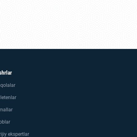
shrlar
qolalar
letenlar
nallar
oblar
ijiy ekspertlar