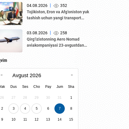
delegatsiya ishtirokida Oʼzbekiston–
|
04.08.2026
352
Qozogʼiston biznes-forumi va B2B
Tojikiston, Eron va Afg‘oniston yuk
muzokaralari boʼlib oʼtmoqda.
tashish uchun yangi transport
yo‘lagini ishga tushirmoqda
|
03.08.2026
258
Qirg‘izistonning Aero Nomad
aviakompaniyasi 23-avgustdan
boshlab “Bishkek – Toshkent”
yo‘nalishida muntazam qatnovlarni
qvim
yo‘lga qo‘yadi.
Avgust 2026
Yak
Dus
Ses
Cho
Pay
Jum
Sha
26
27
28
29
30
31
1
2
3
4
5
6
7
8
9
10
11
12
13
14
15