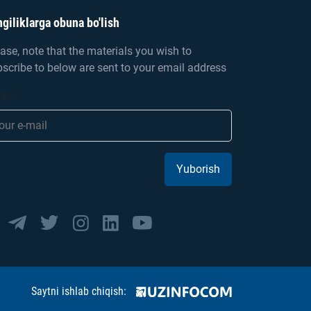
giliklarga obuna bo'lish
ase, note that the materials you wish to
scribe to below are sent to your email address
ail
Yuborish
Saytni ishlab chiqish: