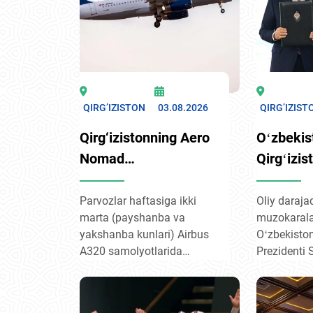
QIRG’IZISTON
03.08.2026
QIRG’IZIST
Qirg‘izistonning Aero
Oʻzbekis
Nomad
Qirgʻizis
aviakompaniyasi 23-
munosaba
avgustdan boshlab
ittifoqch
Parvozlar haftasiga ikki
Oliy daraja
marta (payshanba va
muzokarala
“Bishkek – Toshkent”
koʻtarildi
yakshanba kunlari) Airbus
Oʻzbekisto
yo‘nalishida
A320 samolyotlarida
Prezidenti 
muntazam
amalga oshiriladi. Shu
Mirziyoyev 
qatnovlarni yo‘lga
tariqa, ushbu yo‘nalishdagi
Respublikas
aviatashuvchilar soni
Sadir Japar
qo‘yadi.