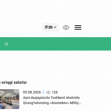
O'zb
 so'nggi xabarlar
|
05.08.2026
126
Аyni daqiqalarda Toshkent shahrida
Qozogʼistonning «Аtameken» Milliy
tadbirkorlar palatasi boshchiligidagi