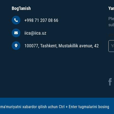
Bog'lanish
Yan
Ple
+998 71 207 08 66
sub
iica@iica.uz
Em
100077, Tashkent, Mustakillik avenue, 42
ma'muriyatni xabardor qilish uchun Ctrl + Enter tugmalarini bosing