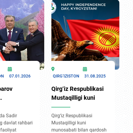
ON
07.01.2026
QIRG’IZISTON
31.08.2025
parov
Qirg‘iz Respublikasi
Mustaqilligi kuni
evning
masalalarini
nda Sadir
Qirg‘iz Respublikasi
g davlat rahbari
Mustaqilligi kuni
dagi rolini
faoliyat
munosabati bilan qardosh