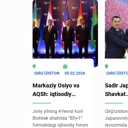
mamlakatning ortib
borayotgan xalqaro nufuzi
va global diplomatiyaga
qo‘shayotgan hissasining
ishonchli e’tirofidir. Ushbu
qaror Qirg‘iziston uchun
tinchlik kun tartibi, preventiv
diplomatiya va iqlim
xavfsizligini xalqaro
miqyosda ilgari surish
uchun yangi imkoniyatlar
QIRG’IZISTON
05.02.2026
QIRG’IZIST
ochadi.
Markaziy Osiyo va
Sadir Ja
AQSh: iqtisodiy
Shavkat
muloqotning yangi
Mirziyoy
bosqichi
chegara 
Joriy yilning 4-fevral kuni
Qirg‘izisto
Bishkek shahrida “B5+1”
Japarovnin
hal qilish
formatidagi iqtisodiy forum
lavozimida 