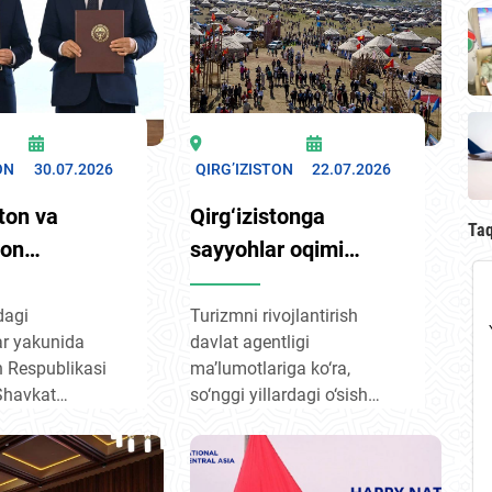
ON
30.07.2026
QIRG’IZISTON
22.07.2026
ton va
Qirg‘izistonga
Ta
ton
sayyohlar oqimi
tlari
o‘sishda davom
ilik darajasiga
etmoqda
dagi
Turizmni rivojlantirish
r yakunida
davlat agentligi
n Respublikasi
ma’lumotlariga ko‘ra,
Shavkat
so‘nggi yillardagi o‘sish
va Qirgʻiz
sur’ati buning yaqqol
i Prezidenti
isbotidir: 2023-yil — 8
ov Ittifoqchilik
millionga yaqin, 2024-yil —