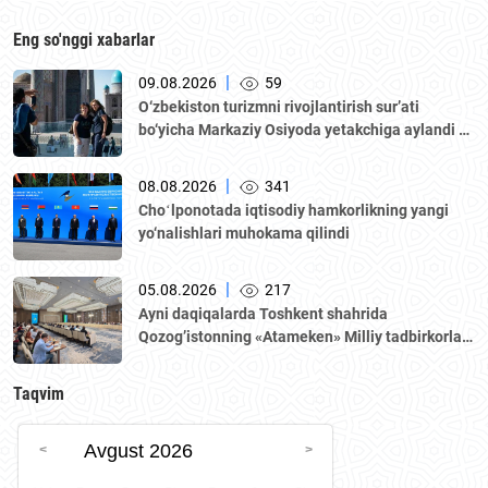
Eng so'nggi xabarlar
|
09.08.2026
59
O‘zbekiston turizmni rivojlantirish sur’ati
bo‘yicha Markaziy Osiyoda yetakchiga aylandi —
WTTC hisoboti
|
08.08.2026
341
Choʻlponotada iqtisodiy hamkorlikning yangi
yo‘nalishlari muhokama qilindi
|
05.08.2026
217
Аyni daqiqalarda Toshkent shahrida
Qozogʼistonning «Аtameken» Milliy tadbirkorlar
palatasi boshchiligidagi delegatsiya ishtirokida
Oʼzbekiston–Qozogʼiston biznes-forumi va B2B
Taqvim
muzokaralari boʼlib oʼtmoqda.
Avgust 2026