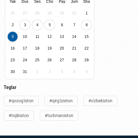
Yak
Dus
Ses
Cho
Pay
Jum
Sha
26
27
28
29
30
31
1
2
3
4
5
6
7
8
9
10
11
12
13
14
15
16
17
18
19
20
21
22
23
24
25
26
27
28
29
30
31
1
2
3
4
5
Teglar
#qozog'iston
#qirg'iziston
#o'zbekiston
#tojikiston
#turkmaniston