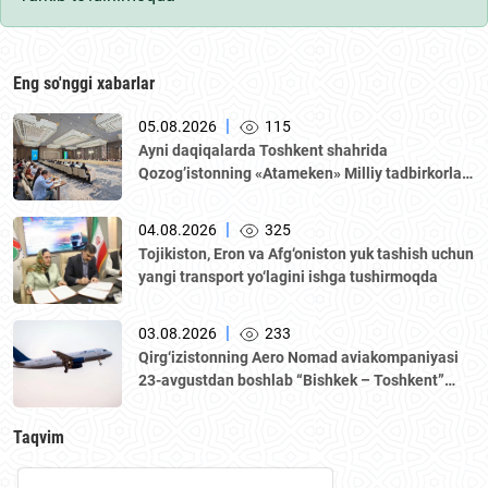
Eng so'nggi xabarlar
|
05.08.2026
115
Аyni daqiqalarda Toshkent shahrida
Qozogʼistonning «Аtameken» Milliy tadbirkorlar
palatasi boshchiligidagi delegatsiya ishtirokida
Oʼzbekiston–Qozogʼiston biznes-forumi va B2B
|
04.08.2026
325
muzokaralari boʼlib oʼtmoqda.
Tojikiston, Eron va Afg‘oniston yuk tashish uchun
yangi transport yo‘lagini ishga tushirmoqda
|
03.08.2026
233
Qirg‘izistonning Aero Nomad aviakompaniyasi
23-avgustdan boshlab “Bishkek – Toshkent”
yo‘nalishida muntazam qatnovlarni yo‘lga
qo‘yadi.
Taqvim