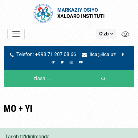
MARKAZIY OSIYO
XALQARO INSTITUTI
O'zb
Telefon: +998 71 207 08 66
iica@iica.uz
MO + YI
Tarkib to'ldirilmoqda