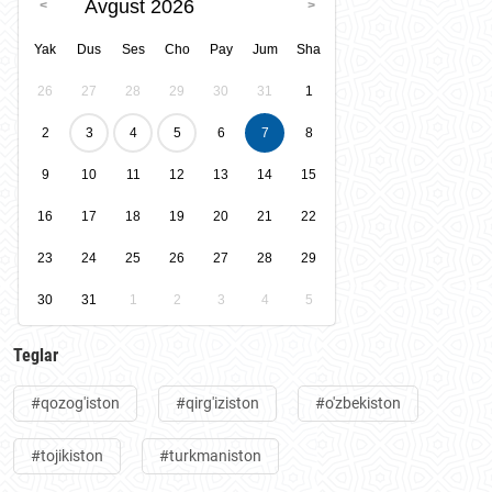
Avgust 2026
Yak
Dus
Ses
Cho
Pay
Jum
Sha
26
27
28
29
30
31
1
2
3
4
5
6
7
8
9
10
11
12
13
14
15
16
17
18
19
20
21
22
23
24
25
26
27
28
29
30
31
1
2
3
4
5
Teglar
#qozog'iston
#qirg'iziston
#o'zbekiston
#tojikiston
#turkmaniston