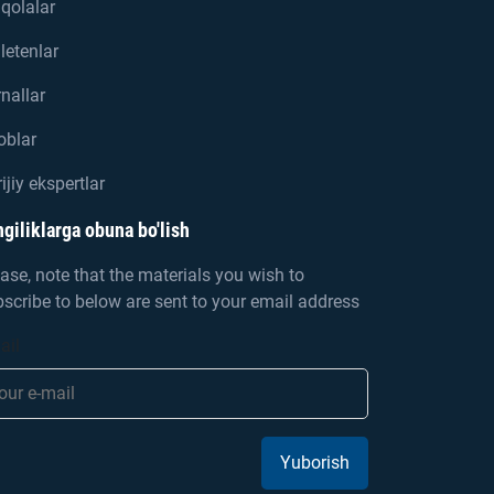
qolalar
letenlar
nallar
oblar
ijiy ekspertlar
giliklarga obuna bo'lish
ase, note that the materials you wish to
scribe to below are sent to your email address
ail
Yuborish