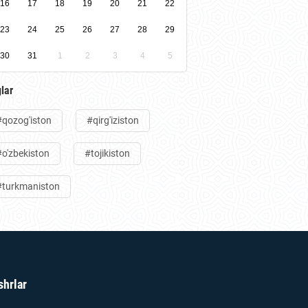
16
17
18
19
20
21
22
23
24
25
26
27
28
29
30
31
1
2
3
4
5
lar
#qozog'iston
#qirg'iziston
#o'zbekiston
#tojikiston
#turkmaniston
shrlar