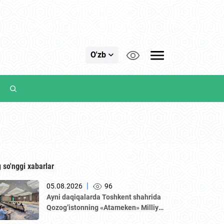
O'zb
 so'nggi xabarlar
|
05.08.2026
96
Аyni daqiqalarda Toshkent shahrida
Qozogʼistonning «Аtameken» Milliy
tadbirkorlar palatasi boshchiligidagi