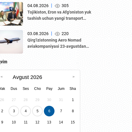
delegatsiya ishtirokida Oʼzbekiston–
|
04.08.2026
305
Qozogʼiston biznes-forumi va B2B
Tojikiston, Eron va Afg‘oniston yuk
muzokaralari boʼlib oʼtmoqda.
tashish uchun yangi transport
yo‘lagini ishga tushirmoqda
|
03.08.2026
220
Qirg‘izistonning Aero Nomad
aviakompaniyasi 23-avgustdan
boshlab “Bishkek – Toshkent”
yo‘nalishida muntazam qatnovlarni
qvim
yo‘lga qo‘yadi.
Avgust 2026
Yak
Dus
Ses
Cho
Pay
Jum
Sha
26
27
28
29
30
31
1
2
3
4
5
6
7
8
9
10
11
12
13
14
15