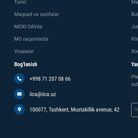
Tarixi
Ma
Maqsad va vazifalar
Bul
MOXI OAVda
Jur
MO raqamlarda
Kit
Voqealar
Xor
Bog'lanish
Yan
Ple
+998 71 207 08 66
sub
iica@iica.uz
Em
100077, Tashkent, Mustakillik avenue, 42