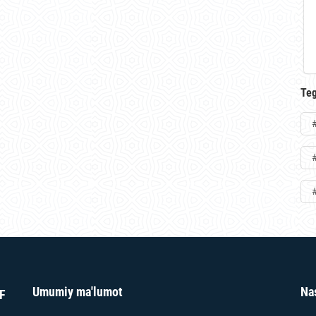
Teg
Umumiy ma'lumot
Na
F