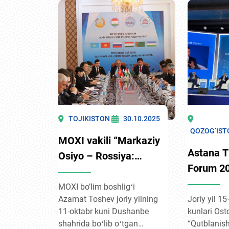
mavzusidagi “Primakov
markazlari 
o‘qishlari” xalqaro sayyor
o‘tdi. Tadb
Forumi bo'lib o'tdi.
mamlakatla
Yevropa dav
ekspertlar 
yaxshi tajri
almashish 
platforma s
qildi. For
doira, tahli
TOJIKISTON
30.10.2025
diplomatik 
QOZOG’IST
МОХI vakili “Markaziy
biznes soha
Astana T
ishtirok etdi
Osiyo – Rossiya:
Forum 2
hamkorlikda
direktor
rivojlanish kun tartibi”
МОХI bo’lim boshligʻi
Osiyonin
Azamat Toshev joriy yilning
Joriy yil 1
Ikkinchi ekspert
11-oktabr kuni Dushanbe
kunlari Os
rivojlani
forumida nutq so‘zladi
shahrida boʻlib oʻtgan
“Qutblanis