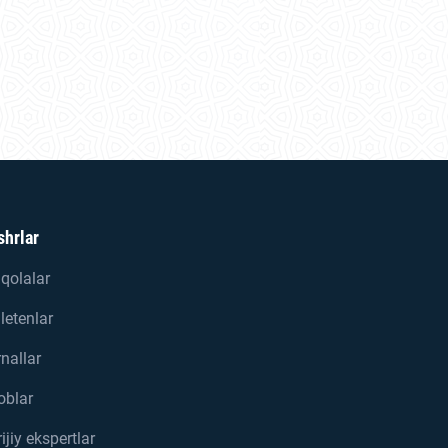
shrlar
qolalar
letenlar
nallar
oblar
ijiy ekspertlar