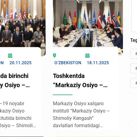
ing "O‘zgarib
mavzusida ekspertlar
n dunyoda
forumi bo‘lib o‘tdi.
eriklik"
i birinchi
htirok etdi.
Teg
ON
20.11.2025
O’ZBEKISTON
18.11.2025
da birinchi
Toshkentda
y Osiyo –
“Markaziy Osiyo –
 Kengash”
Shimoliy Kengash”
 tahliliy
davlatlari birinchi
8–19 noyabr
Markaziy Osiyo xalqaro
kaziy Osiyo
instituti “Markaziy Osiyo –
ri Forumi
tahliliy markazlari
itutida birinchi
Shimoliy Kengash”
Forumi bo‘lib
Osiyo – Shimoliy
davlatlari formatidagi
o‘tmoqda
latlari tahliliy
birinchi tahliliy markazlar