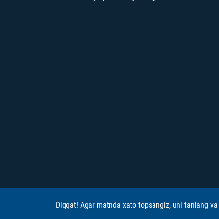
Diqqat! Agar matnda xato topsangiz, uni tanlang va 