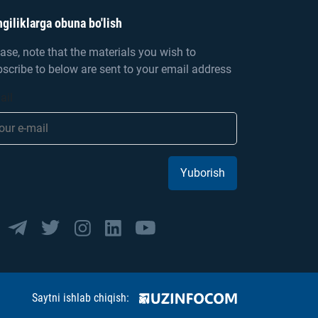
giliklarga obuna bo'lish
ase, note that the materials you wish to
scribe to below are sent to your email address
ail
Yuborish
Saytni ishlab chiqish: