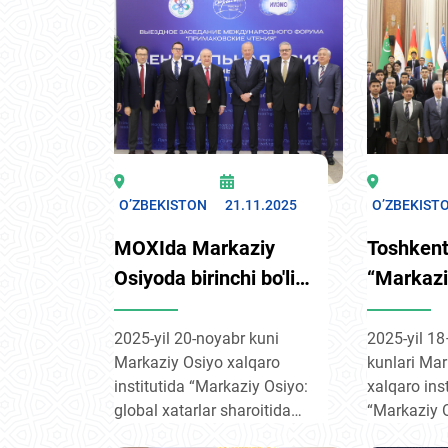
“Jamiyat salomatligi va
markazlarin
xavfsizligini ta’minlash
borayotga
maqsadida transmilliy
strategik sh
narkotahdidlarga qarshi
mavzusidag
kurashish” mavzusidagi
forumida is
xalqaro forumda ishtirok
etdi.
O’ZBEKISTON
21.11.2025
O’ZBEKIST
MOXIda Markaziy
Toshkent
Osiyoda birinchi bo'lib
“Markazi
"Primakov o'qishlari"
Shimoliy
sayyor forumi bo'lib
davlatlari
2025-yil 20-noyabr kuni
2025-yil 1
Markaziy Osiyo xalqaro
kunlari Mar
o'tdi
markazla
institutida “Markaziy Osiyo:
xalqaro inst
o‘tkazildi
global xatarlar sharoitida
“Markaziy 
mintaqa taraqqiyoti”
Kengash” dav