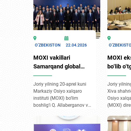
O’ZBEKISTON
22.04.2026
O’ZBEKIST
MOXI vakillari
MOXI eks
Samarqand global
bo‘lib o‘
forumida ishtirok etdi
"Markazi
Osiyo+G
Joriy yilning 20-aprel kuni
Joriy yilnin
Markaziy Osiyo xalqaro
Xiva shahr
forumida 
instituti (MOXI) bo‘lim
Osiyo xalqar
boshlig‘i Q. Allaberganov va
(MOXI) direk
yetakchi ilmiy xodimi B.
Sh. Fayziy
Salomov Samarqand
Osiyo maml
shahrida bo‘lib o‘tgan
Germaniya t