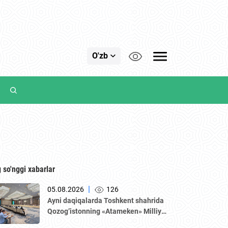
O'zb
 so'nggi xabarlar
|
05.08.2026
126
Аyni daqiqalarda Toshkent shahrida
Qozogʼistonning «Аtameken» Milliy
tadbirkorlar palatasi boshchiligidagi