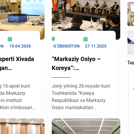
ON
19.04.2026
O’ZBEKISTON
27.11.2025
perti Xivada
“Markaziy Osiyo –
Ta
tgan
Koreya”:
y
mutaxassislar
ermaniya"
hamkorlikning yangi
g 16-aprel kuni
Joriy yilning 26-noyabr kuni
ida Markaziy
Toshkentda “Koreya
ishtirok etdi
istiqbollarini
o instituti
Respublikasi va Markaziy
belgiladilar
tori o‘rinbosari
Osiyo mamlakatlari
ev Markaziy
o‘rtasidagi sheriklikni
akatlari va
chuqurlashtirish: kelajakka
ahlil
umumiy qarashlar”