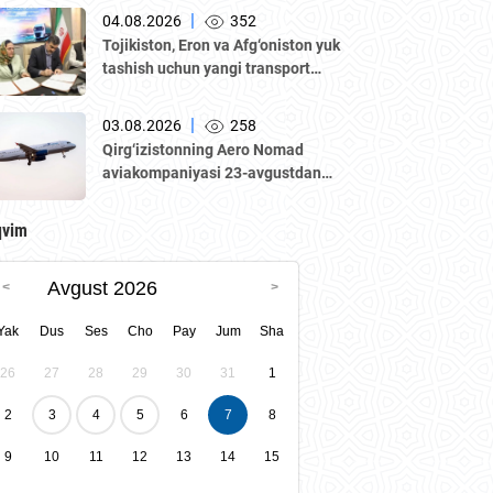
delegatsiya ishtirokida Oʼzbekiston–
|
04.08.2026
352
Qozogʼiston biznes-forumi va B2B
Tojikiston, Eron va Afg‘oniston yuk
muzokaralari boʼlib oʼtmoqda.
tashish uchun yangi transport
yo‘lagini ishga tushirmoqda
|
03.08.2026
258
Qirg‘izistonning Aero Nomad
aviakompaniyasi 23-avgustdan
boshlab “Bishkek – Toshkent”
yo‘nalishida muntazam qatnovlarni
qvim
yo‘lga qo‘yadi.
Avgust 2026
Yak
Dus
Ses
Cho
Pay
Jum
Sha
26
27
28
29
30
31
1
2
3
4
5
6
7
8
9
10
11
12
13
14
15