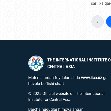
Afgʻonis
“Markaziy Osiyo – Rossiya:
sari: xalqa
ahamiyat
hamkorlikda rivojlanish kun
ishonchni t
tartibi” Ikkinchi ekspertlar
mavzusida
forumida ishtirok etdi.
Ostana “tah
«
forumi boʻl
Markaziy O
instituti (M
Javlon Vah
etdi.
THE INTERNATIONAL INSTITUTE O
CENTRAL ASIA
Materiallardan foydalanishda
www.iica.uz
ga
havola boʻlishi shart
© 2025 Official website of The International
Institute for Central Asia
Barcha huquqlar himoyalangan