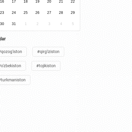
16
17
18
19
20
21
22
23
24
25
26
27
28
29
30
31
1
2
3
4
5
lar
#qozog'iston
#qirg'iziston
#o'zbekiston
#tojikiston
#turkmaniston