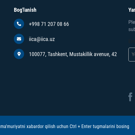
Bog'lanish
Yan
Ple
+998 71 207 08 66
sub
iica@iica.uz
Em
100077, Tashkent, Mustakillik avenue, 42
ma'muriyatni xabardor qilish uchun Ctrl + Enter tugmalarini bosing