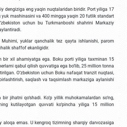
dengiziga eng yaqin nuqtalaridan biridir. Port yiliga 17
g yuk mashinasini va 400 mingga yaqin 20 futlik standart
 O‘zbekiston uchun bu Turkmanboshi shahrini Markaziy
ylantiradi.
Muhimi, yuklar qanchalik tez qayta ishlanishi, parom
chalik shaffof ekanligidir.
bir xil ahamiyatga ega. Boku porti yiliga taxminan 15
rlarni qabul qilish quvvatiga ega bo‘lib, 25 million tonna
irilgan. O‘zbekiston uchun Boku nafaqat tranzit nuqtasi,
birlashtirish, saqlash va taqsimlash markaziga aylanishi
 bir jihatni qo‘shadi. Ko‘p yillik muhokamalardan so‘ng,
ng kutilayotgan quvvati ko‘pincha yiliga 15 million
iy aloqa emas. U kengroq tizimning sharqiy darvozasiga