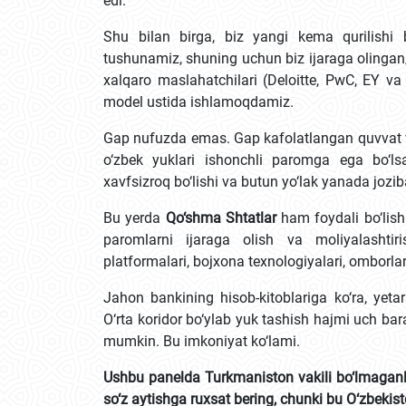
edi.
Shu bilan birga, biz yangi kema qurilishi b
tushunamiz, shuning uchun biz ijaraga olingan/
xalqaro maslahatchilari (Deloitte, PwC, EY va
model ustida ishlamoqdamiz.
Gap nufuzda emas. Gap kafolatlangan quvvat v
o‘zbek yuklari ishonchli paromga ega bo‘lsa,
xavfsizroq bo‘lishi va butun yo‘lak yanada jozi
Bu yerda
Qo‘shma Shtatlar
ham foydali bo‘lis
paromlarni ijaraga olish va moliyalashtiris
platformalari, bojxona texnologiyalari, omborla
Jahon bankining hisob-kitoblariga ko‘ra, yetar
O‘rta koridor bo‘ylab yuk tashish hajmi uch bar
mumkin. Bu imkoniyat ko‘lami.
Ushbu panelda Turkmaniston vakili bo‘lmaganl
so‘z aytishga ruxsat bering, chunki bu O‘zbeki