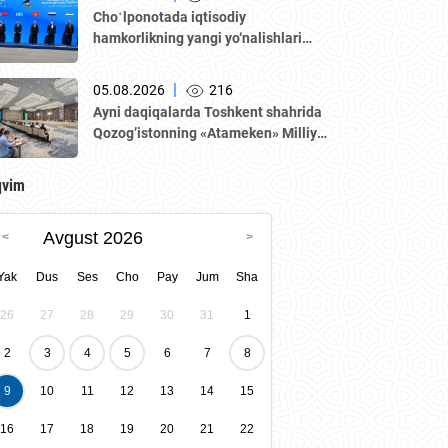
Choʻlponotada iqtisodiy
hamkorlikning yangi yo‘nalishlari
muhokama qilindi
|
05.08.2026
216
Аyni daqiqalarda Toshkent shahrida
Qozogʼistonning «Аtameken» Milliy
tadbirkorlar palatasi boshchiligidagi
delegatsiya ishtirokida Oʼzbekiston–
qvim
Qozogʼiston biznes-forumi va B2B
muzokaralari boʼlib oʼtmoqda.
Avgust 2026
Yak
Dus
Ses
Cho
Pay
Jum
Sha
26
27
28
29
30
31
1
2
3
4
5
6
7
8
9
10
11
12
13
14
15
16
17
18
19
20
21
22