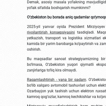
Demak, asosiy masala yo‘lakning mavjudligi
yo‘lak sifatida boshqarish mumkinmi?
O‘zbekiston bu borada aniq qadamlar qo‘ymoq
2025-yil yanvar oyida Prezident Mirziyoye
rivojlantirish konsepsiyasini
tasdiqladi. Maqsa
yetkazish, transport va logistika xizmatlari e
kamida bir yarim barobarga ko‘paytirish va za
oshirish.
Bu maqsadlar sanoat strategiyamizning bir 
bo‘lmasa, O‘zbekiston yuqori qiymatli ekspo
zanjirlariga to‘liq kira olmaydi.
Raqamlashtirish - yana bir qadam
. O‘zbekist
bo‘lib xalqaro avtomobil tashuvlari uchun elekt
Ozarbayjon yuk tashish uchun elektron ruxsatn
kamroq qog‘ozlar, kamroq kechikishlar va ko‘pro