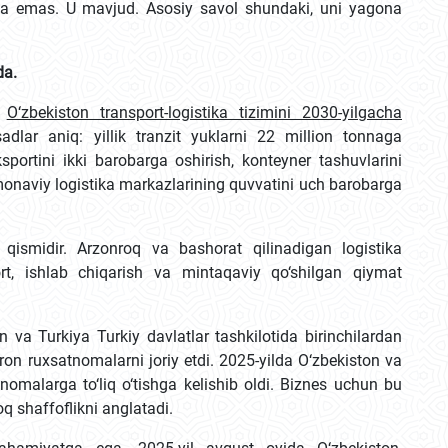
da emas. U mavjud. Asosiy savol shundaki, uni yagona
da.
v
O‘zbekiston transport-logistika tizimini 2030-yilgacha
dlar aniq: yillik tranzit yuklarni 22 million tonnaga
ksportini ikki barobarga oshirish, konteyner tashuvlarini
monaviy logistika markazlarining quvvatini uch barobarga
qismidir. Arzonroq va bashorat qilinadigan logistika
rt, ishlab chiqarish va mintaqaviy qo‘shilgan qiymat
on va Turkiya Turkiy davlatlar tashkilotida birinchilardan
ron ruxsatnomalarni joriy etdi. 2025-yilda O‘zbekiston va
omalarga to‘liq o‘tishga kelishib oldi. Biznes uchun bu
q shaffoflikni anglatadi.