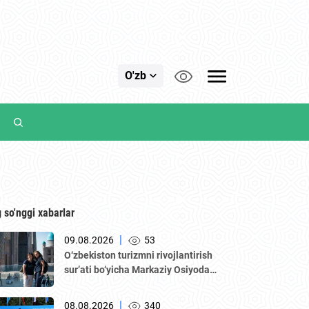
O'zb
 so'nggi xabarlar
|
09.08.2026
53
O‘zbekiston turizmni rivojlantirish
sur’ati bo‘yicha Markaziy Osiyoda
yetakchiga aylandi — WTTC hisoboti
|
08.08.2026
340