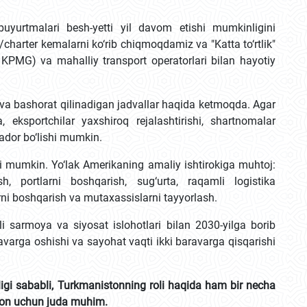
uyurtmalari besh-yetti yil davom etishi mumkinligini
charter kemalarni ko‘rib chiqmoqdamiz va "Katta to‘rtlik"
 KPMG) va mahalliy transport operatorlari bilan hayotiy
a bashorat qilinadigan jadvallar haqida ketmoqda. Agar
 eksportchilar yaxshiroq rejalashtirishi, shartnomalar
bador bo‘lishi mumkin.
hi mumkin. Yo‘lak Amerikaning amaliy ishtirokiga muhtoj:
h, portlarni boshqarish, sug‘urta, raqamli logistika
rni boshqarish va mutaxassislarni tayyorlash.
li sarmoya va siyosat islohotlari bilan 2030-yilga borib
avarga oshishi va sayohat vaqti ikki baravarga qisqarishi
igi sababli, Turkmanistonning roli haqida ham bir necha
ston uchun juda muhim.