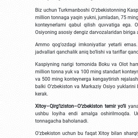
Biz uchun Turkmanboshi O‘zbekistonning Kaspiy 
million tonnaga yaqin yukni, jumladan, 75 min
konteynerlarni qabul qilish quvvatiga ega.
Osiyoning asosiy dengiz darvozalaridan biriga a
Ammo qog‘ozdagi imkoniyatlar yetarli emas. 
jadvallari qanchalik aniq bo‘lishi va tariflar qan
Kaspiyning narigi tomonida Boku va Olot ham 
million tonna yuk va 100 ming standart konteyne
va 500 ming konteynerga kengaytirish rejalasht
balki O‘zbekiston va Markaziy Osiyo yuklarini 
kerak.
Xitoy–Qirg‘iziston–O‘zbekiston temir yo‘li
yana
ushbu loyiha endi amalga oshirilmoqda. Uni
tonnagacha baholanadi.
O‘zbekiston uchun bu faqat Xitoy bilan sharq