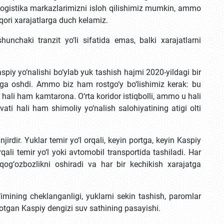
va logistika markazlarimizni isloh qilishimiz mumkin, ammo
uqori xarajatlarga duch kelamiz.
unchaki tranzit yo‘li sifatida emas, balki xarajatlarni
iy yo‘nalishi bo‘ylab yuk tashish hajmi 2020-yildagi bir
aga oshdi. Ammo biz ham rostgo‘y bo‘lishimiz kerak: bu
 hali ham kamtarona. O‘rta koridor istiqbolli, ammo u hali
ati hali ham shimoliy yo‘nalish salohiyatining atigi olti
jirdir. Yuklar temir yo‘l orqali, keyin portga, keyin Kaspiy
ali temir yo‘l yoki avtomobil transportida tashiladi. Har
qog‘ozbozlikni oshiradi va har bir kechikish xarajatga
‘imining cheklanganligi, yuklarni sekin tashish, paromlar
otgan Kaspiy dengizi suv sathining pasayishi.