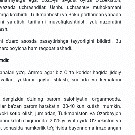
miyatga ega. 2025-yil avgust oyida O‘zbekiston,
 Avazada uchrashdilar. Ushbu uchrashuv muhokamani
rga ko‘chirdi: Turkmanboshi va Boku portlaridan yanada
ni yaratish, tariflarni muvofiqlashtirish, yuk nazoratini
lash.
ni o‘zaro asosda pasaytirishga tayyorligini bildirdi. Bu
 narx bo‘yicha ham raqobatlashadi.
mdir.
’analari yo‘q. Ammo agar biz O‘rta koridor haqida jiddiy
advallari, yuklarni qayta ishlash, sug‘urta va kemalarni
dengizida o‘zining parom salohiyatini o‘rganmoqda.
uklar ba’zan parom harakatini 30-40 kun kutishi mumkin.
 yoki sotib olish, jumladan, Turkmaniston va Ozarbayjon
rini ko‘rib chiqmoqda. 2025-yil iyul oyida O‘zbekiston va
ik sohasida hamkorlik to‘g‘risida bayonnoma imzolangan