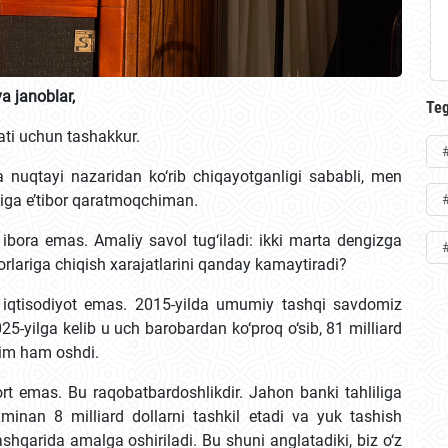
a janoblar,
Teg
ati uchun tashakkur.
a nuqtayi nazaridan ko‘rib chiqayotganligi sababli, men
higa e’tibor qaratmoqchiman.
ibora emas. Amaliy savol tug‘iladi: ikki marta dengizga
lariga chiqish xarajatlarini qanday kamaytiradi?
i iqtisodiyot emas. 2015-yilda umumiy tashqi savdomiz
025-yilga kelib u uch barobardan ko‘proq o‘sib, 81 milliard
sim ham oshdi.
rt emas. Bu raqobatbardoshlikdir. Jahon banki tahliliga
axminan 8 milliard dollarni tashkil etadi va yuk tashish
shqarida amalga oshiriladi. Bu shuni anglatadiki, biz o‘z