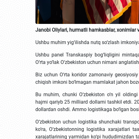
Janobi Oliylari, hurmatli hamkasblar, xonimlar v
Ushbu muhim yig‘ilishda nutq so‘zlash imkoniy
Ushbu panel Transkaspiy bog‘liqligini mintaq
O‘rta yo‘lak O‘zbekiston uchun nimani anglatis
Biz uchun O‘rta koridor zamonaviy geosiyosiy 
chiqish imkoni bo‘lmagan mamlakat jahon bozor
Bu muhim, chunki O‘zbekiston o‘n yil olding
hajmi qariyb 25 milliard dollarni tashkil etdi. 2
dollardan oshdi. Ammo logistikaga bo‘lgan bo
O‘zbekiston uchun logistika shunchaki transpo
ko‘ra, O‘zbekistonning logistika xarajatlari t
xarajatlarining yarmidan ko‘pi hududimizdan ta