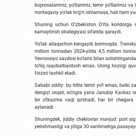
bojxonalarimiz, yo‘llarimiz, temir yo‘llarimiz 
mintaqaviy yo‘lak to‘g‘ri ishlamasa, hali ham y
Shuning uchun O‘zbekiston O‘rta koridorga sh
kamaytirish strategiyasi sifatida qaraydi.
Yo‘lak allaqachon kengayib bormoqda. Transkasp
million tonnadan 2024-yilda 4,5 million tonn
Yevroosiyo savdosi ko‘lami bilan solishtirganda
to‘liq raqobatbardosh emas. Uning hozirgi quvv
foizini tashkil etadi.
Sababi oddiy: bu bitta temir yo‘l emas, balki zan
dengizi orqali, so‘ngra yana Janubiy Kavkaz orq
bir o‘tkazma vaqt qo‘shadi, har bir chegara 
aylanadi.
Shuningdek, jiddiy cheklovlar mavjud: port sig
yetishmasligi va yiliga 30 santimetrga pasayay