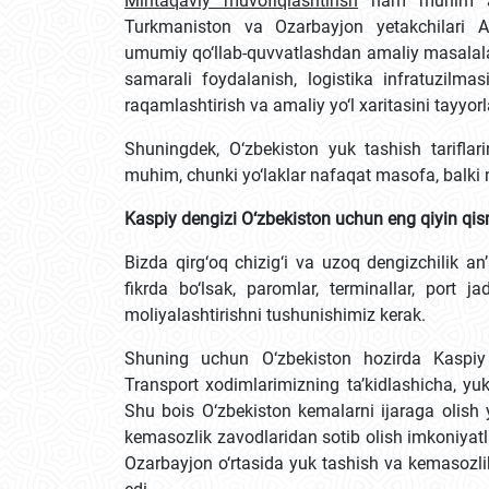
Mintaqaviy muvofiqlashtirish
ham muhim aha
Turkmaniston va Ozarbayjon yetakchilari
umumiy qo‘llab-quvvatlashdan amaliy masalala
samarali foydalanish, logistika infratuzilmasi
raqamlashtirish va amaliy yo‘l xaritasini tayyor
Shuningdek, O‘zbekiston yuk tashish tariflari
muhim, chunki yo‘laklar nafaqat masofa, balki
Kaspiy dengizi O‘zbekiston uchun eng qiyin qis
Bizda qirg‘oq chizig‘i va uzoq dengizchilik an
fikrda bo‘lsak, paromlar, terminallar, port j
moliyalashtirishni tushunishimiz kerak.
Shuning uchun O‘zbekiston hozirda Kaspiy 
Transport xodimlarimizning ta’kidlashicha, y
Shu bois O‘zbekiston kemalarni ijaraga olish
kemasozlik zavodlaridan sotib olish imkoniyatla
Ozarbayjon o‘rtasida yuk tashish va kemasozl