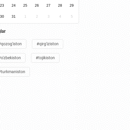
23
24
25
26
27
28
29
30
31
1
2
3
4
5
lar
#qozog'iston
#qirg'iziston
#o'zbekiston
#tojikiston
#turkmaniston