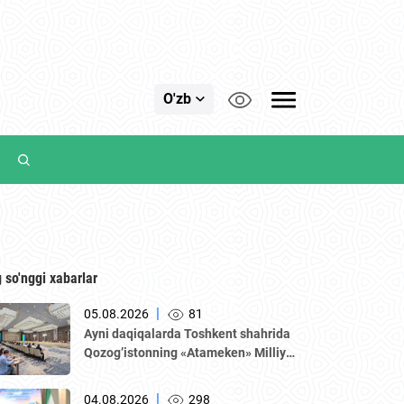
O'zb
 so'nggi xabarlar
|
05.08.2026
81
Аyni daqiqalarda Toshkent shahrida
Qozogʼistonning «Аtameken» Milliy
tadbirkorlar palatasi boshchiligidagi
delegatsiya ishtirokida Oʼzbekiston–
|
04.08.2026
298