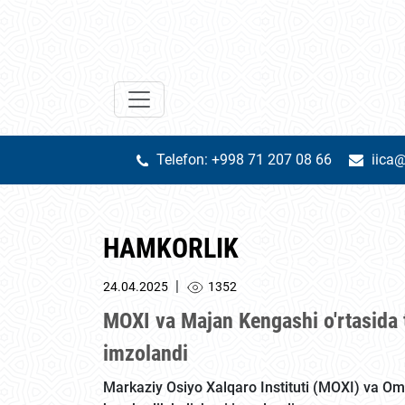
Telefon: +998 71 207 08 66
iica@
HAMKORLIK
|
24.04.2025
1352
MOXI va Majan Kengashi o'rtasida 
imzolandi
Markaziy Osiyo Xalqaro Instituti (MOXI) va O