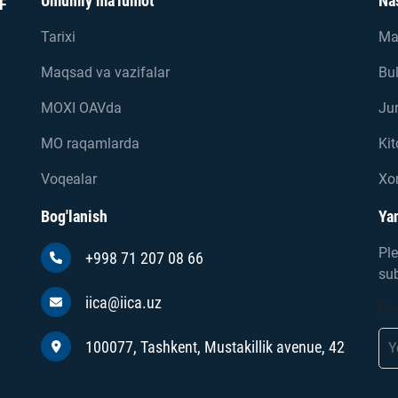
Umumiy ma'lumot
Na
F
Tarixi
Ma
Maqsad va vazifalar
Bul
MOXI OAVda
Jur
MO raqamlarda
Kit
Voqealar
Xor
Bog'lanish
Yan
Ple
+998 71 207 08 66
sub
iica@iica.uz
Em
100077, Tashkent, Mustakillik avenue, 42