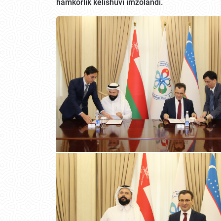
hamkorlik kelishuvi imzolandi.