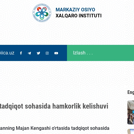
MARKAZIY OSIYO
XALQARO INSTITUTI
iica.uz
Eng
tadqiqot sohasida hamkorlik kelishuvi
manning Majan Kengashi o'rtasida tadqiqot sohasida