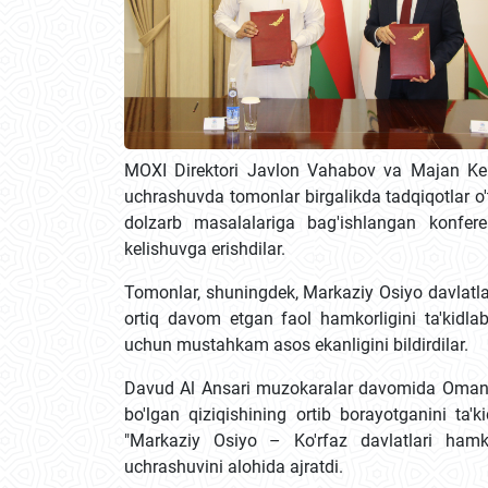
MOXI Direktori Javlon Vahabov va Majan Keng
uchrashuvda tomonlar birgalikda tadqiqotlar o
dolzarb masalalariga bag'ishlangan konferen
kelishuvga erishdilar.
Tomonlar, shuningdek, Markaziy Osiyo davlatlar
ortiq davom etgan faol hamkorligini ta'kidla
uchun mustahkam asos ekanligini bildirdilar.
Davud Al Ansari muzokaralar davomida Omann
bo'lgan qiziqishining ortib borayotganini ta'
"Markaziy Osiyo – Ko'rfaz davlatlari hamkor
uchrashuvini alohida ajratdi.