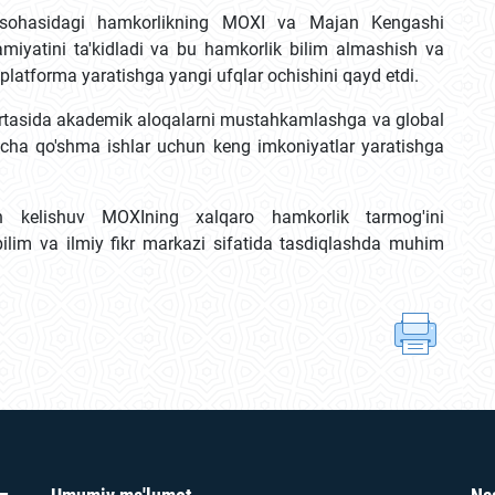
sohasidagi hamkorlikning MOXI va Majan Kengashi
hamiyatini ta'kidladi va bu hamkorlik bilim almashish va
latforma yaratishga yangi ufqlar ochishini qayd etdi.
o'rtasida akademik aloqalarni mustahkamlashga va global
icha qo'shma ishlar uchun keng imkoniyatlar yaratishga
 kelishuv MOXIning xalqaro hamkorlik tarmog'ini
im va ilmiy fikr markazi sifatida tasdiqlashda muhim