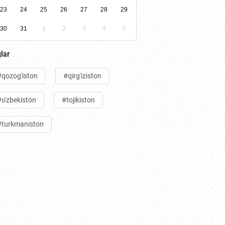
23
24
25
26
27
28
29
30
31
1
2
3
4
5
lar
#qozog'iston
#qirg'iziston
#o'zbekiston
#tojikiston
#turkmaniston