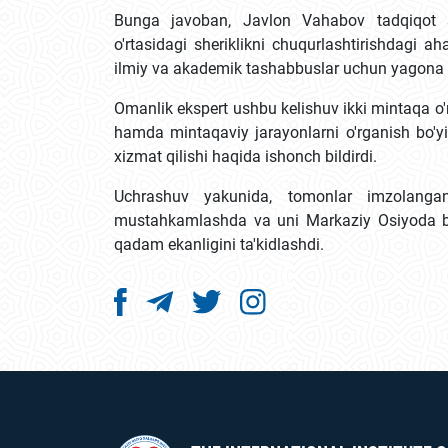
Bunga javoban, Javlon Vahabov tadqiqot 
o'rtasidagi sheriklikni chuqurlashtirishdagi a
ilmiy va akademik tashabbuslar uchun yagona p
Omanlik ekspert ushbu kelishuv ikki mintaqa 
hamda mintaqaviy jarayonlarni o'rganish bo'y
xizmat qilishi haqida ishonch bildirdi.
Uchrashuv yakunida, tomonlar imzolangan
mustahkamlashda va uni Markaziy Osiyoda bil
qadam ekanligini ta'kidlashdi.