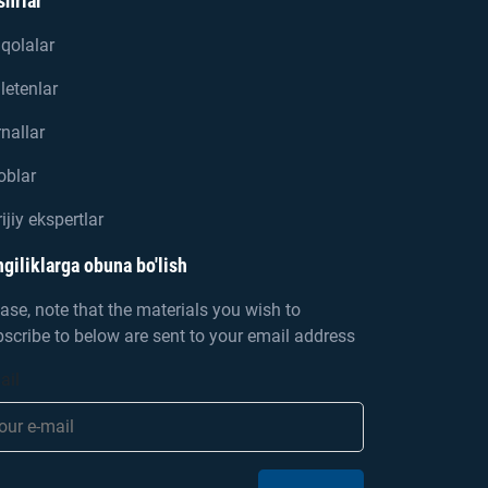
shrlar
qolalar
letenlar
nallar
oblar
ijiy ekspertlar
giliklarga obuna bo'lish
ase, note that the materials you wish to
scribe to below are sent to your email address
ail