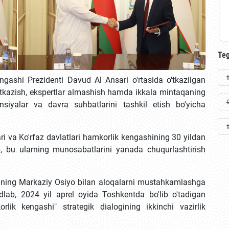
Teg
ashi Prezidenti Davud Al Ansari o'rtasida o'tkazilgan
'tkazish, ekspertlar almashish hamda ikkala mintaqaning
siyalar va davra suhbatlarini tashkil etish bo'yicha
i va Ko'rfaz davlatlari hamkorlik kengashining 30 yildan
b, bu ularning munosabatlarini yanada chuqurlashtirish
ing Markaziy Osiyo bilan aloqalarni mustahkamlashga
kidlab, 2024 yil aprel oyida Toshkentda bo'lib o'tadigan
lik kengashi" strategik dialogining ikkinchi vazirlik