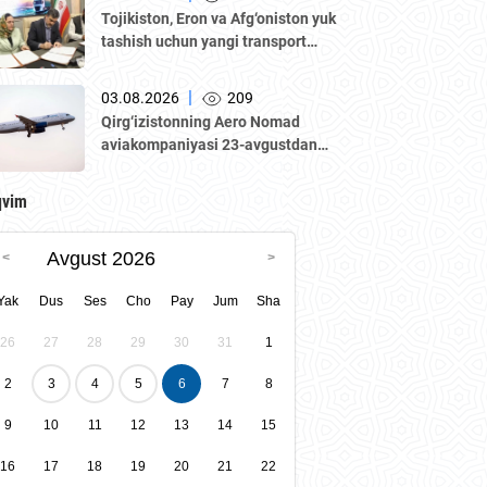
Qozogʼiston biznes-forumi va B2B
Tojikiston, Eron va Afg‘oniston yuk
muzokaralari boʼlib oʼtmoqda.
tashish uchun yangi transport
yo‘lagini ishga tushirmoqda
|
03.08.2026
209
Qirg‘izistonning Aero Nomad
aviakompaniyasi 23-avgustdan
boshlab “Bishkek – Toshkent”
yo‘nalishida muntazam qatnovlarni
qvim
yo‘lga qo‘yadi.
Avgust 2026
Yak
Dus
Ses
Cho
Pay
Jum
Sha
26
27
28
29
30
31
1
2
3
4
5
6
7
8
9
10
11
12
13
14
15
16
17
18
19
20
21
22