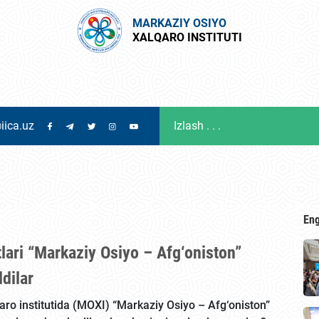
MARKAZIY OSIYO
XALQARO INSTITUTI
iica.uz
Eng
lari “Markaziy Osiyo – Afg‘oniston”
dilar
qaro institutida (MOXI) “Markaziy Osiyo – Afg‘oniston”