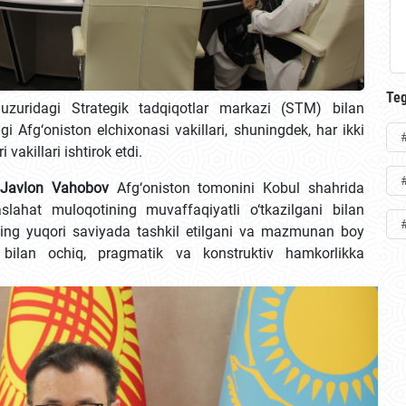
Teg
huzuridagi Strategik tadqiqotlar markazi (STM) bilan
i Afg‘oniston elchixonasi vakillari, shuningdek, har ikki
vakillari ishtirok etdi.
Javlon Vahobov
Afg‘oniston tomonini Kobul shahrida
lahat muloqotining muvaffaqiyatli o‘tkazilgani bilan
ning yuqori saviyada tashkil etilgani va mazmunan boy
i bilan ochiq, pragmatik va konstruktiv hamkorlikka