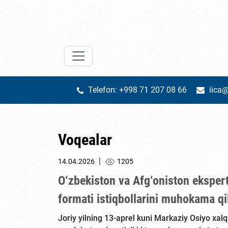
Telefon: +998 71 207 08 66
iica@
Voqealar
|
14.04.2026
1205
O‘zbekiston va Afg‘oniston ekspert
formati istiqbollarini muhokama qil
Joriy yilning 13-aprel kuni Markaziy Osiyo xal