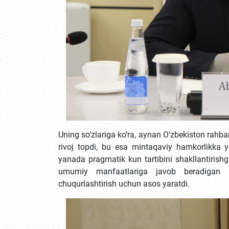
Uning so‘zlariga ko‘ra, aynan O‘zbekiston rahba
rivoj topdi, bu esa mintaqaviy hamkorlikka y
yanada pragmatik kun tartibini shakllantirishg
umumiy manfaatlariga javob beradigan m
chuqurlashtirish uchun asos yaratdi.