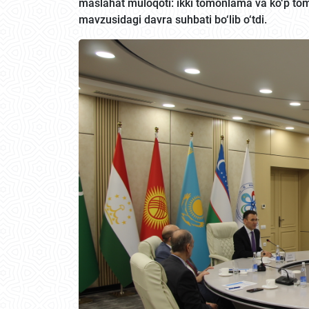
maslahat muloqoti: ikki tomonlama va ko‘p t
mavzusidagi davra suhbati bo‘lib o‘tdi.