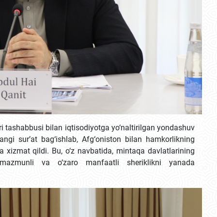
ri tashabbusi bilan iqtisodiyotga yo‘naltirilgan yondashuv
angi sur’at bag‘ishlab, Afg‘oniston bilan hamkorlikning
a xizmat qildi. Bu, o‘z navbatida, mintaqa davlatlarining
azmunli va o‘zaro manfaatli sheriklikni yanada