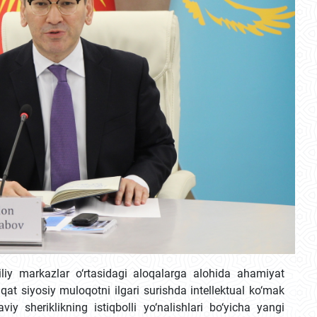
liliy markazlar o‘rtasidagi aloqalarga alohida ahamiyat
at siyosiy muloqotni ilgari surishda intellektual ko‘mak
y sheriklikning istiqbolli yo‘nalishlari bo‘yicha yangi