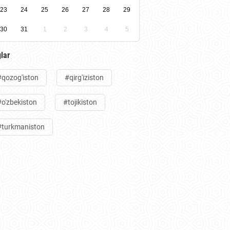
23
24
25
26
27
28
29
30
31
1
2
3
4
5
lar
#qozog'iston
#qirg'iziston
#o'zbekiston
#tojikiston
#turkmaniston