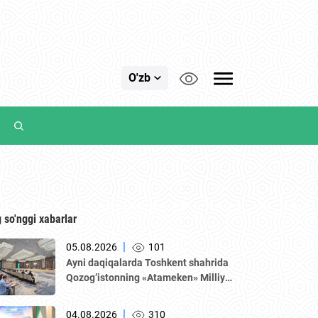
O'zb
 so'nggi xabarlar
|
05.08.2026
101
Аyni daqiqalarda Toshkent shahrida
Qozogʼistonning «Аtameken» Milliy
tadbirkorlar palatasi boshchiligidagi
delegatsiya ishtirokida Oʼzbekiston–
|
04.08.2026
310