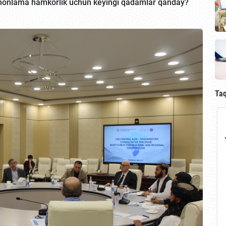
omonlama hamkorlik uchun keyingi qadamlar qanday?
Ta