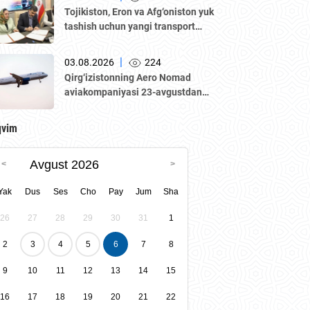
Qozogʼiston biznes-forumi va B2B
Tojikiston, Eron va Afg‘oniston yuk
muzokaralari boʼlib oʼtmoqda.
tashish uchun yangi transport
yo‘lagini ishga tushirmoqda
|
03.08.2026
224
Qirg‘izistonning Aero Nomad
aviakompaniyasi 23-avgustdan
boshlab “Bishkek – Toshkent”
yo‘nalishida muntazam qatnovlarni
qvim
yo‘lga qo‘yadi.
Avgust 2026
Yak
Dus
Ses
Cho
Pay
Jum
Sha
26
27
28
29
30
31
1
2
3
4
5
6
7
8
9
10
11
12
13
14
15
16
17
18
19
20
21
22