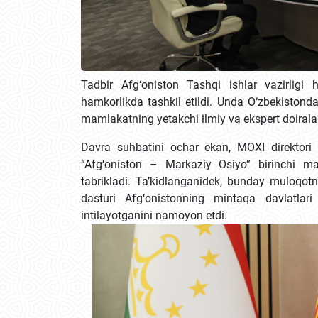
Tadbir Afg‘oniston Tashqi ishlar vazirligi 
hamkorlikda tashkil etildi. Unda O‘zbekistondag
mamlakatning yetakchi ilmiy va ekspert doiralari 
Davra suhbatini ochar ekan, MOXI direktori
“Afg‘oniston – Markaziy Osiyo” birinchi mas
tabrikladi. Ta’kidlanganidek, bunday muloqot
dasturi Afg‘onistonning mintaqa davlatlar
intilayotganini namoyon etdi.