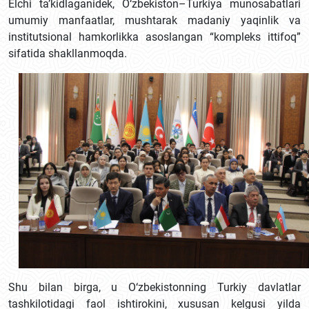
Elchi ta’kidlaganidek, O‘zbekiston–Turkiya munosabatlari
umumiy manfaatlar, mushtarak madaniy yaqinlik va
institutsional hamkorlikka asoslangan “kompleks ittifoq”
sifatida shakllanmoqda.
Shu bilan birga, u O‘zbekistonning Turkiy davlatlar
tashkilotidagi faol ishtirokini, xususan kelgusi yilda