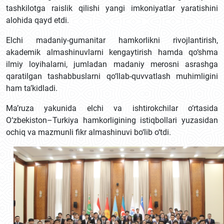
tashkilotga raislik qilishi yangi imkoniyatlar yaratishini
alohida qayd etdi.
Elchi madaniy-gumanitar hamkorlikni rivojlantirish,
akademik almashinuvlarni kengaytirish hamda qo‘shma
ilmiy loyihalarni, jumladan madaniy merosni asrashga
qaratilgan tashabbuslarni qo‘llab-quvvatlash muhimligini
ham ta’kidladi.
Ma’ruza yakunida elchi va ishtirokchilar o‘rtasida
O‘zbekiston–Turkiya hamkorligining istiqbollari yuzasidan
ochiq va mazmunli fikr almashinuvi bo‘lib o‘tdi.