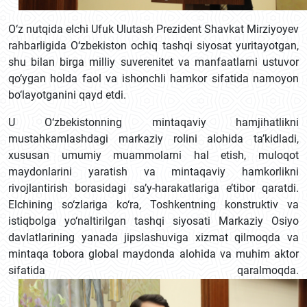
O‘z nutqida elchi Ufuk Ulutash Prezident Shavkat Mirziyoyev
rahbarligida O‘zbekiston ochiq tashqi siyosat yuritayotgan,
shu bilan birga milliy suverenitet va manfaatlarni ustuvor
qo‘ygan holda faol va ishonchli hamkor sifatida namoyon
bo‘layotganini qayd etdi.
U O‘zbekistonning mintaqaviy hamjihatlikni
mustahkamlashdagi markaziy rolini alohida ta’kidladi,
xususan umumiy muammolarni hal etish, muloqot
maydonlarini yaratish va mintaqaviy hamkorlikni
rivojlantirish borasidagi sa’y-harakatlariga e’tibor qaratdi.
Elchining so‘zlariga ko‘ra, Toshkentning konstruktiv va
istiqbolga yo‘naltirilgan tashqi siyosati Markaziy Osiyo
davlatlarining yanada jipslashuviga xizmat qilmoqda va
mintaqa tobora global maydonda alohida va muhim aktor
sifatida qaralmoqda.