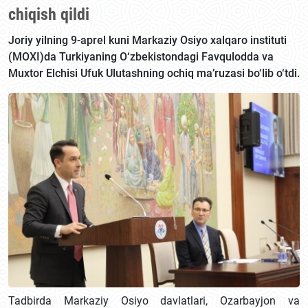
chiqish qildi
Joriy yilning 9-aprel kuni Markaziy Osiyo xalqaro instituti
(MOXI)da Turkiyaning O‘zbekistondagi Favqulodda va
Muxtor Elchisi Ufuk Ulutashning ochiq ma’ruzasi bo‘lib o‘tdi.
Tadbirda Markaziy Osiyo davlatlari, Ozarbayjon va