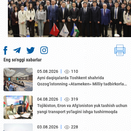
Eng so'nggi xabarlar
|
05.08.2026
110
Аyni daqiqalarda Toshkent shahrida
Qozogʼistonning «Аtameken» Milliy tadbirkorlar
palatasi boshchiligidagi delegatsiya ishtirokida
Oʼzbekiston–Qozogʼiston biznes-forumi va B2B
|
04.08.2026
319
muzokaralari boʼlib oʼtmoqda.
Tojikiston, Eron va Afg‘oniston yuk tashish uchun
yangi transport yo‘lagini ishga tushirmoqda
|
03.08.2026
228