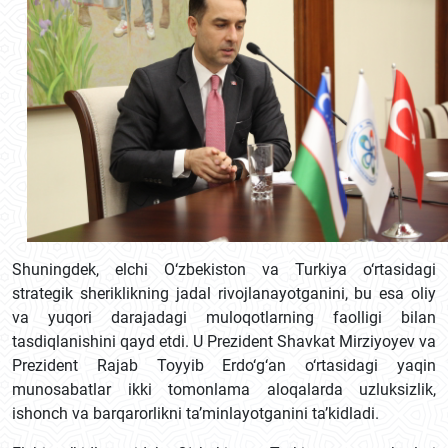
Shuningdek, elchi O‘zbekiston va Turkiya o‘rtasidagi
strategik sheriklikning jadal rivojlanayotganini, bu esa oliy
va yuqori darajadagi muloqotlarning faolligi bilan
tasdiqlanishini qayd etdi. U Prezident Shavkat Mirziyoyev va
Prezident Rajab Toyyib Erdo‘g‘an o‘rtasidagi yaqin
munosabatlar ikki tomonlama aloqalarda uzluksizlik,
ishonch va barqarorlikni ta’minlayotganini ta’kidladi.