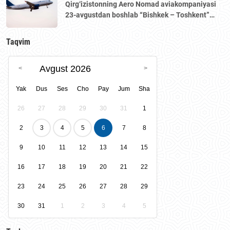
Qirg‘izistonning Aero Nomad aviakompaniyasi
23-avgustdan boshlab “Bishkek – Toshkent”
yo‘nalishida muntazam qatnovlarni yo‘lga
qo‘yadi.
Taqvim
Avgust 2026
Yak
Dus
Ses
Cho
Pay
Jum
Sha
26
27
28
29
30
31
1
2
3
4
5
6
7
8
9
10
11
12
13
14
15
16
17
18
19
20
21
22
23
24
25
26
27
28
29
30
31
1
2
3
4
5