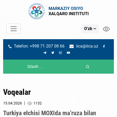
MARKAZIY OSIYO
XALQARO INSTITUTI
O'zb
Telefon: +998 71 207 08 66
iica@iica.uz
Voqealar
|
15.04.2026
1132
Turkiya elchisi MOXIda ma’ruza bilan