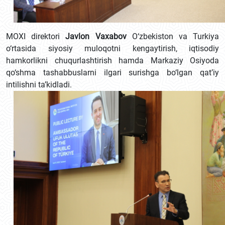
MOXI direktori
Javlon Vaxabov
O‘zbekiston va Turkiya
o‘rtasida siyosiy muloqotni kengaytirish, iqtisodiy
hamkorlikni chuqurlashtirish hamda Markaziy Osiyoda
qo‘shma tashabbuslarni ilgari surishga bo‘lgan qat’iy
intilishni ta’kidladi.