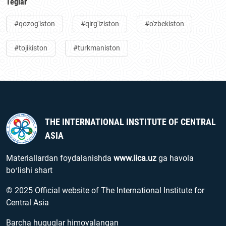
Teglar
#qozog'iston
#qirg'iziston
#o'zbekiston
#tojikiston
#turkmaniston
THE INTERNATIONAL INSTITUTE OF CENTRAL
ASIA
Materiallardan foydalanishda
www.iica.uz
ga havola
boʻlishi shart
© 2025 Official website of The International Institute for
Central Asia
Barcha huquqlar himoyalangan